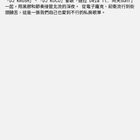
「DJ KRUSH」、「DJ KOCO」會跟「迪拉 Dela ft. 阿夫Suhf」
一起，用黑膠和節奏接管北流的深夜。 從電子龐克、前衛流行到街
頭饒舌，這是一張我們自己也愛到不行的私房歌單。