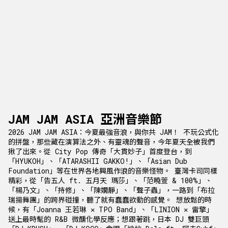
JAM JAM ASIA 亞洲音樂節
2026 JAM JAM ASIA：今夏最強音浪，與你共 JAM！ 不玩公式化
的拼盤，那些藏在演算法之外、有靈魂的聲音，今年夏天全被我們
揪了出來。從 City Pop 傳奇「大貫妙子」首度登台，到
「HYUKOH」、「ATARASHII GAKKO!」、「Asian Dub
Foundation」等在世界各地興風作浪的音樂怪物。 臺灣卡司同樣
精彩，從「告五人 ft. 五月天 瑪莎」、「范曉萱 & 100%」、
「楊乃文」、「持修」、「陳嫺靜」、「聲子蟲」，一路到「布拉
瑞揚舞團」的跨界碰撞，聽了就有蠢蠢欲動的感覺。 想放鬆的時
候，有「Joanna 王若琳 ✕ TPO Band」、「LINION ✕ 雷擎」
送上最時髦的 R&B 微醺化學反應；想跟著跳，日本 DJ 雙巨頭