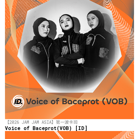
【2026 JAM JAM ASIA】第一波卡司
Voice of Baceprot(VOB) [ID]