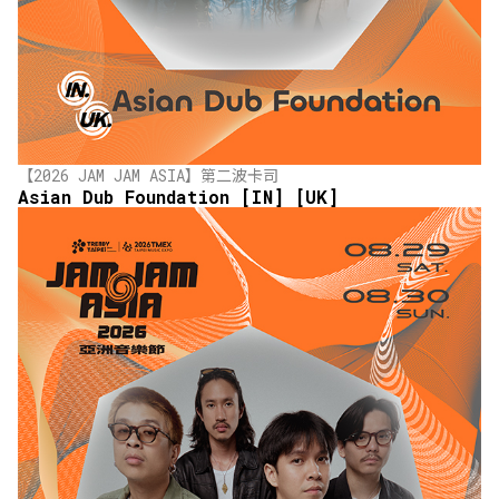
【2026 JAM JAM ASIA】第二波卡司
Asian Dub Foundation [IN] [UK]