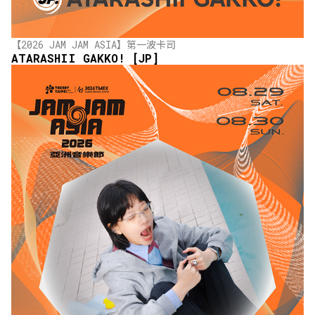
【2026 JAM JAM ASIA】第一波卡司
ATARASHII GAKKO! [JP]